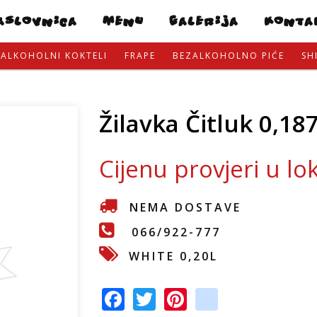
Skip
ASLOVNICA
MENU
GALERIJA
KONTA
to
main
ALKOHOLNI KOKTELI
FRAPE
BEZALKOHOLNO PIĆE
SH
content
Žilavka Čitluk 0,187
Cijenu provjeri u lo
NEMA DOSTAVE
066/922-777
WHITE 0,20L
F
T
Pi
in