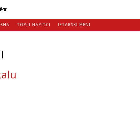
KT
ISHA
TOPLI NAPITCI
IFTARSKI MENI
l
kalu