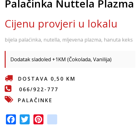
Palačinka Nuttela Plazma
e
Cijenu provjeri u lokalu
bijela palaćinka, nutella, mljevena plazma, hanuta keks
Dodatak sladoled +1KM (Čokolada, Vanilija)
DOSTAVA 0,50 KM
066/922-777
PALAČINKE
F
T
Pi
in
ac
w
nt
st
e
itt
er
a