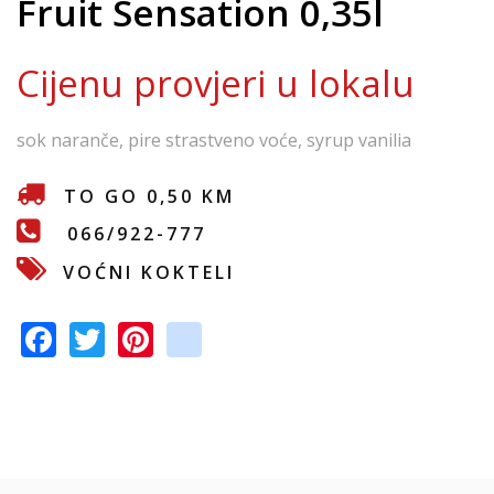
Fruit Sensation 0,35l
e
Cijenu provjeri u lokalu
sok naranče, pire strastveno voće, syrup vanilia
TO GO 0,50 KM
066/922-777
VOĆNI KOKTELI
F
T
Pi
in
ac
w
nt
st
e
itt
er
a
b
er
e
gr
o
st
a