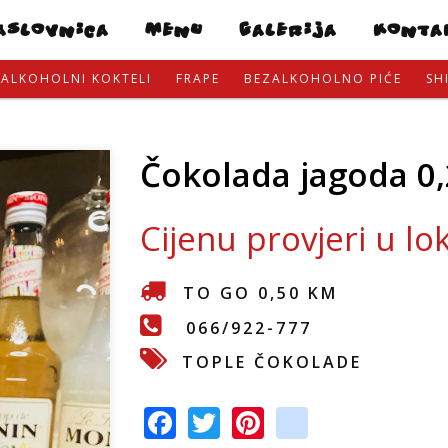
Skip
ASLOVNICA
MENU
GALERIJA
KONTA
to
main
ALKOHOLNI KOKTELI
FRAPE
BEZALKOHOLNO PIĆE
SH
content
Čokolada jagoda 0,
Cijenu provjeri u lo
TO GO 0,50 KM
066/922-777
TOPLE ČOKOLADE
F
T
Pi
in