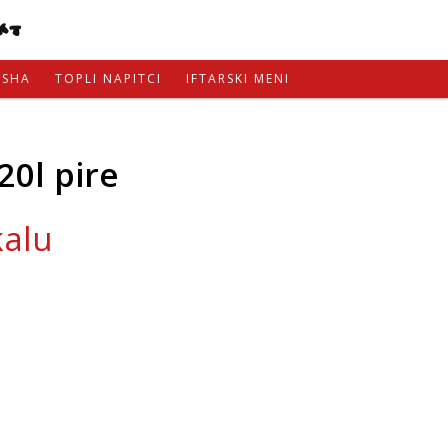
KT
ISHA
TOPLI NAPITCI
IFTARSKI MENI
20l pire
kalu