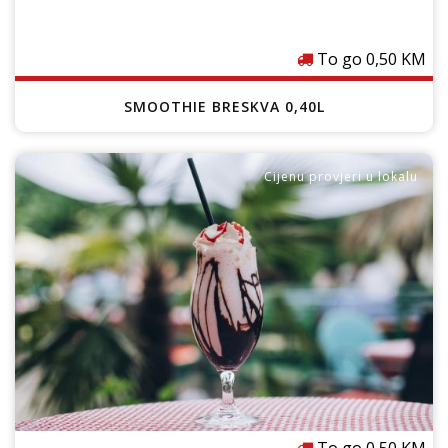
e
To go 0,50 KM
SMOOTHIE BRESKVA 0,40L
Cijenu provjeri u lokalu