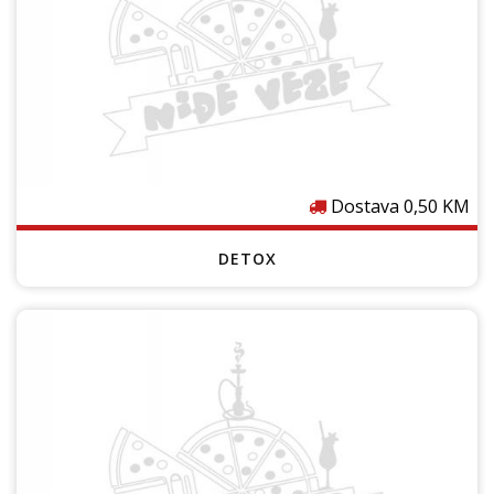
e
Dostava 0,50 KM
DETOX
Cijenu provjeri u lokalu