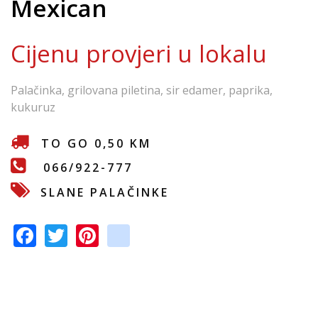
Mexican
e
Cijenu provjeri u lokalu
Palačinka, grilovana piletina, sir edamer, paprika,
kukuruz
TO GO 0,50 KM
066/922-777
SLANE PALAČINKE
F
T
Pi
in
ac
w
nt
st
e
itt
er
a
b
er
e
gr