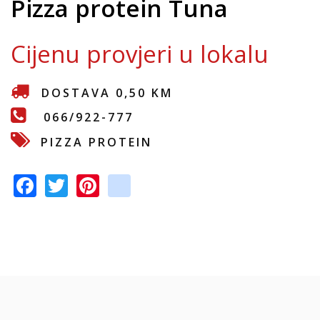
Pizza protein Tuna
e
Cijenu provjeri u lokalu
DOSTAVA 0,50 KM
066/922-777
PIZZA PROTEIN
F
T
Pi
in
ac
w
nt
st
e
itt
er
a
b
er
e
gr
o
st
a
o
m