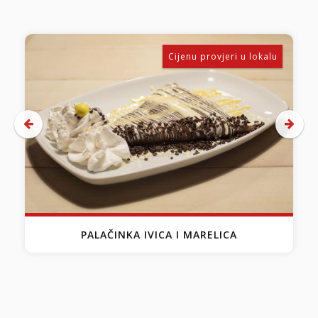
k
Cijenu provjeri u lokalu
PALAČINKA IVICA I MARELICA