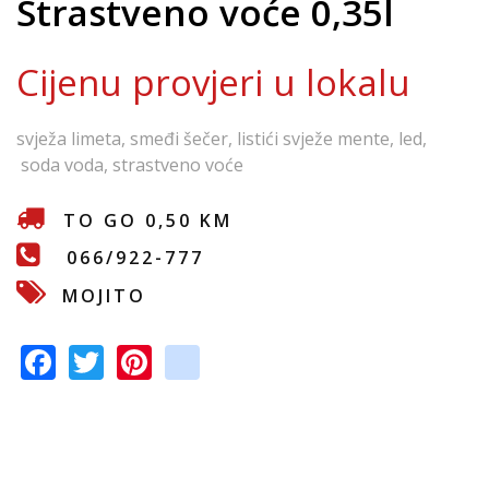
Strastveno voće 0,35l
e
Cijenu provjeri u lokalu
svježa limeta, smeđi šečer, listići svježe mente, led,
soda voda, strastveno voće
TO GO 0,50 KM
066/922-777
MOJITO
F
T
Pi
in
ac
w
nt
st
e
itt
er
a
b
er
e
gr