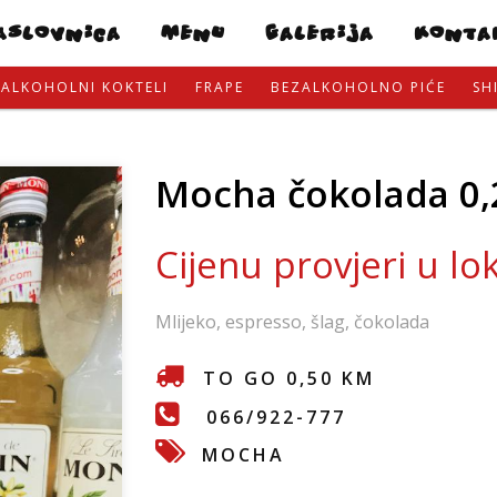
Skip
ASLOVNICA
MENU
GALERIJA
KONTA
to
main
ALKOHOLNI KOKTELI
FRAPE
BEZALKOHOLNO PIĆE
SH
content
Mocha čokolada 0,
Cijenu provjeri u lo
Mlijeko, espresso, šlag, čokolada
TO GO 0,50 KM
066/922-777
MOCHA