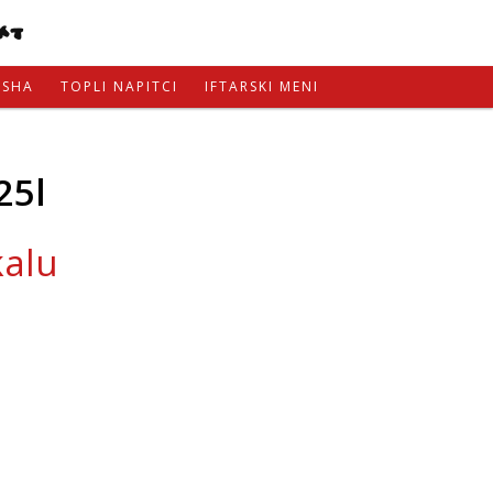
KT
ISHA
TOPLI NAPITCI
IFTARSKI MENI
25l
kalu