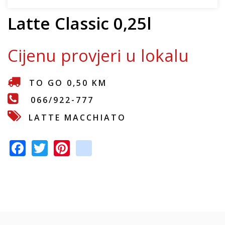
e
Latte Classic 0,25l
Cijenu provjeri u lokalu
TO GO 0,50 KM
066/922-777
LATTE MACCHIATO
F
T
Pi
in
ac
w
nt
st
e
itt
er
a
b
er
e
gr
o
st
a