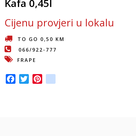
Kafa 0,45l
e
Cijenu provjeri u lokalu
TO GO 0,50 KM
066/922-777
FRAPE
F
T
Pi
in
ac
w
nt
st
e
itt
er
a
b
er
e
gr
o
st
a
o
m
k