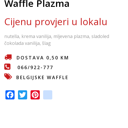
Waffle Plazma
e
Cijenu provjeri u lokalu
nutella, krema vanilija, mljevena plazma, sladoled
čokolada vanilija, šlag
DOSTAVA 0,50 KM
066/922-777
BELGIJSKE WAFFLE
F
T
Pi
in
ac
w
nt
st
e
itt
er
a
b
er
e
gr