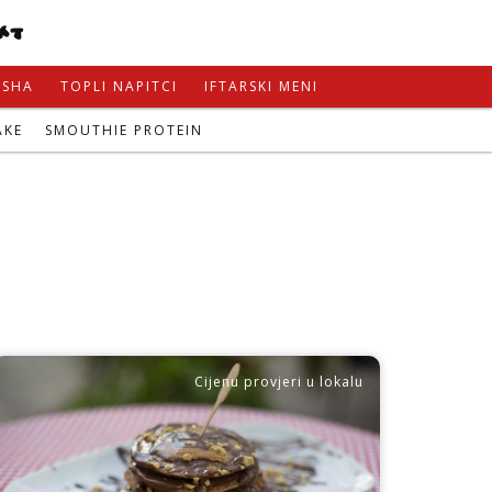
KT
ISHA
TOPLI NAPITCI
IFTARSKI MENI
AKE
SMOUTHIE PROTEIN
Cijenu provjeri u lokalu