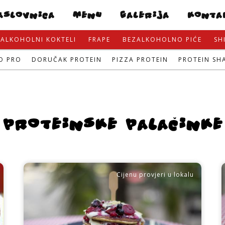
Skip
ASLOVNICA
MENU
GALERIJA
KONTA
to
main
ALKOHOLNI KOKTELI
FRAPE
BEZALKOHOLNO PIĆE
SH
content
O PRO
DORUČAK PROTEIN
PIZZA PROTEIN
PROTEIN SH
PROTEINSKE PALAČINKE
Cijenu provjeri u lokalu