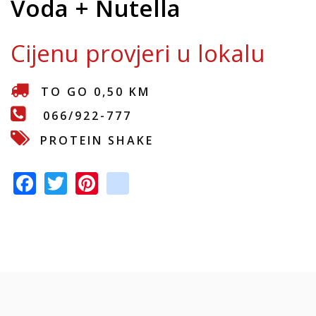
Voda + Nutella
e
Cijenu provjeri u lokalu
TO GO 0,50 KM
066/922-777
PROTEIN SHAKE
F
T
Pi
in
ac
w
nt
st
e
itt
er
a
b
er
e
gr
o
st
a
o
m