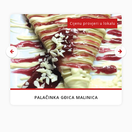
k
Cijenu provjeri u lokalu
PALAČINKA GĐICA MALINICA