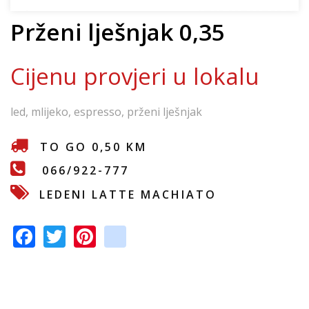
e
Prženi lješnjak 0,35
Cijenu provjeri u lokalu
led, mlijeko, espresso, prženi lješnjak
TO GO 0,50 KM
066/922-777
LEDENI LATTE MACHIATO
F
T
Pi
in
ac
w
nt
st
e
itt
er
a
b
er
e
gr