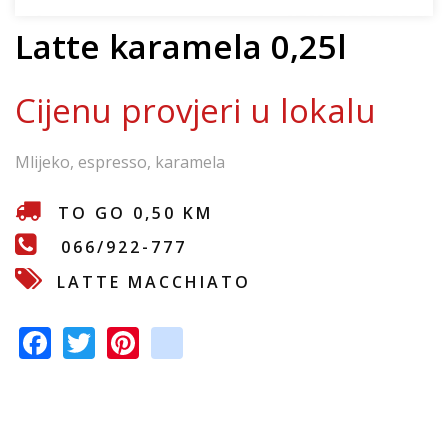
e
Latte karamela 0,25l
Cijenu provjeri u lokalu
Mlijeko, espresso, karamela
TO GO 0,50 KM
066/922-777
LATTE MACCHIATO
F
T
Pi
in
ac
w
nt
st
e
itt
er
a
b
er
e
gr