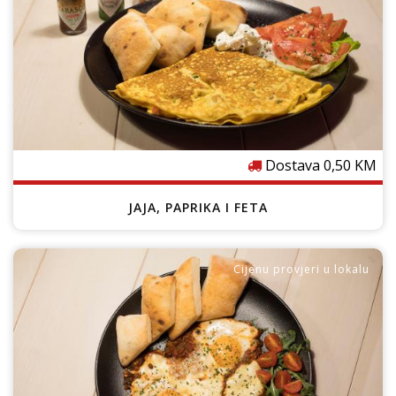
e
Dostava 0,50 KM
JAJA, PAPRIKA I FETA
Cijenu provjeri u lokalu