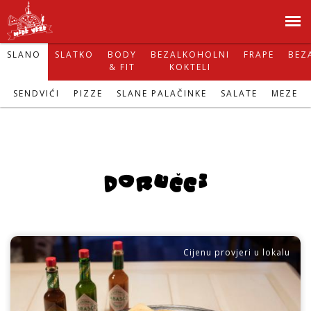
Skip
to
N
main
SLANO
SLATKO
BODY
BEZALKOHOLNI
FRAPE
BEZ
& FIT
KOKTELI
content
i
SENDVIĆI
PIZZE
SLANE PALAČINKE
SALATE
MEZE
d
j
DORUČCI
e
v
e
Cijenu provjeri u lokalu
z