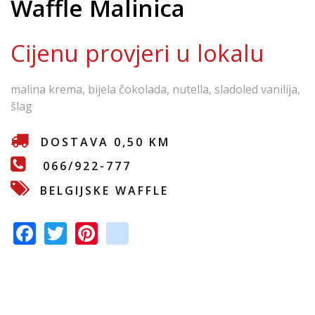
Waffle Malinica
e
Cijenu provjeri u lokalu
malina krema, bijela čokolada, nutella, sladoled vanilija,
šlag
DOSTAVA 0,50 KM
066/922-777
BELGIJSKE WAFFLE
F
T
Pi
in
ac
w
nt
st
e
itt
er
a
b
er
e
gr