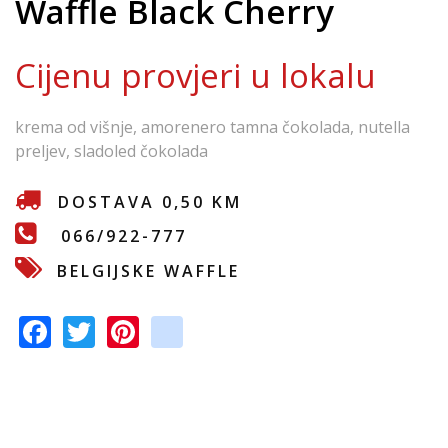
Waffle Black Cherry
e
Cijenu provjeri u lokalu
krema od višnje, amorenero tamna čokolada, nutella
preljev, sladoled čokolada
DOSTAVA 0,50 KM
066/922-777
BELGIJSKE WAFFLE
F
T
Pi
in
ac
w
nt
st
e
itt
er
a
b
er
e
gr